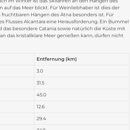
uch im Winter ist das Skifahren an den Hängen des
auf das Meer blickt. Für Weinliebhaber ist dies der
h fruchtbaren Hängen des Ätna besonders ist. Für
des Flusses Alcantara eine Herausforderung. Ein Bummel
das besondere Catania sowie natürlich die Küste mit
 das kristallklare Meer genießen kann, dürfen nicht
Entfernung (km)
3.0
31.5
45.0
12.6
29.4