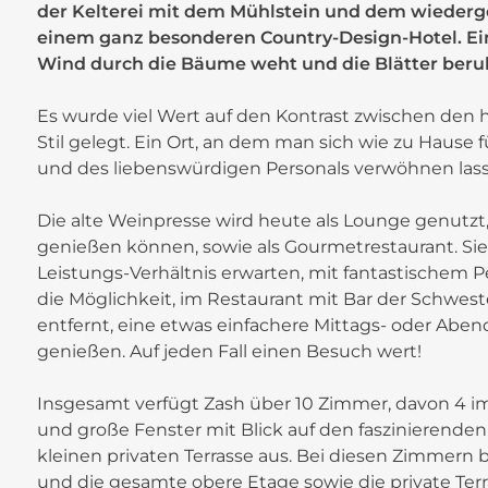
der Kelterei mit dem Mühlstein und dem wiedergeb
einem ganz besonderen Country-Design-Hotel. Ei
Wind durch die Bäume weht und die Blätter beru
Es wurde viel Wert auf den Kontrast zwischen den
Stil gelegt. Ein Ort, an dem man sich wie zu Hau
und des liebenswürdigen Personals verwöhnen las
Die alte Weinpresse wird heute als Lounge genutzt,
genießen können, sowie als Gourmetrestaurant. Sie
Leistungs-Verhältnis erwarten, mit fantastischem
die Möglichkeit, im Restaurant mit Bar der Schwest
entfernt, eine etwas einfachere Mittags- oder Aben
genießen. Auf jeden Fall einen Besuch wert!
Insgesamt verfügt Zash über 10 Zimmer, davon 4 i
+
und große Fenster mit Blick auf den faszinierende
−
kleinen privaten Terrasse aus. Bei diesen Zimmern 
und die gesamte obere Etage sowie die private Terr