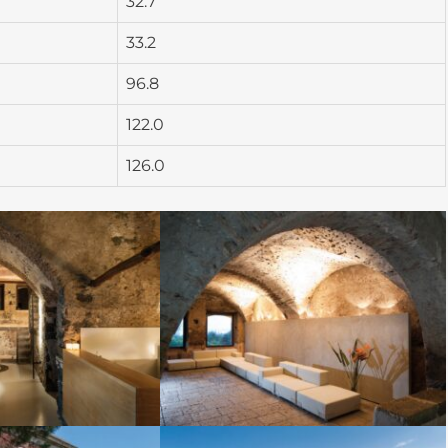
32.7
33.2
96.8
122.0
126.0