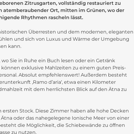
orenen Zitrusgarten, vollständig restauriert zu
n atemberaubender Ort, mitten im Grünen, wo der
higende Rhythmen rascheln lässt.
 historischen Überresten und dem modernen, eleganten
se fühlen und sich von Luxus und Wärme der Umgebung
sen kann.
 wo Sie in Ruhe ein Buch lesen oder ein Getränk
 können exklusive Mahlzeiten zu einem guten Preis-
 Personal. Absolut empfehlenswert! Außerdem besteht
erunterkunft ‚Ramo d’aria‘, etwa einen Kilometer
dmahlzeit mit dem herrlichsten Blick auf den Ätna zu
m ersten Stock. Diese Zimmer haben alle hohe Decken
n Ätna oder das nahegelegene Ionische Meer von einer
besteht die Möglichkeit, die Schiebewände zu öffnen
asse zu nutzen.