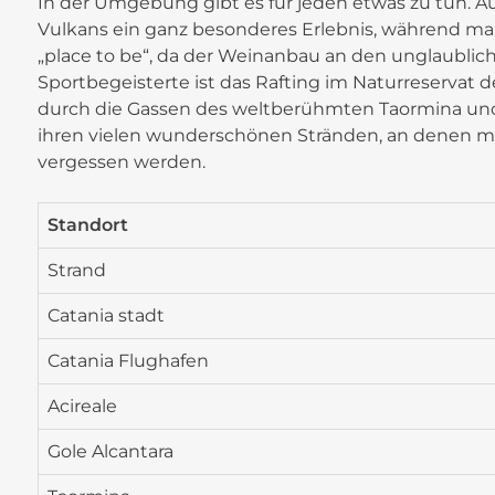
In der Umgebung gibt es für jeden etwas zu tun. A
Vulkans ein ganz besonderes Erlebnis, während man 
„place to be“, da der Weinanbau an den unglaublic
Sportbegeisterte ist das Rafting im Naturreservat 
durch die Gassen des weltberühmten Taormina und 
ihren vielen wunderschönen Stränden, an denen man
vergessen werden.
Standort
Strand
Catania stadt
Catania Flughafen
Acireale
Gole Alcantara