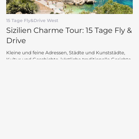
15 Tage Fly&Drive West
Sizilien Charme Tour: 15 Tage Fly &
Drive
Kleine und feine Adressen, Städte und Kunststädte,
Kultur und Geschichte, köstliche traditionelle Gerichte
und besondere Weine.
13 Tage Fly and Drive
Wein und Gourmet Reise auf Sizilien:
13 Tage Fly and Drive
Boutique-Hotels, Weinverkostungen,
Besichtigungen von Weingütern und
Weinfarmen, ausgezeichnete
Mahlzeiten, Kochkurse, Meer und vor