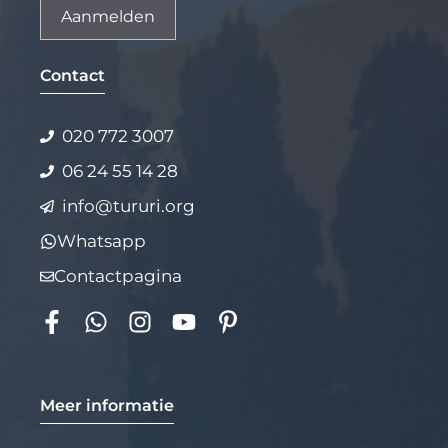
Alternative:
Contact
020 772 3007
06 24 55 14 28
info@tururi.org
Whatsapp
Contactpagina
Meer informatie