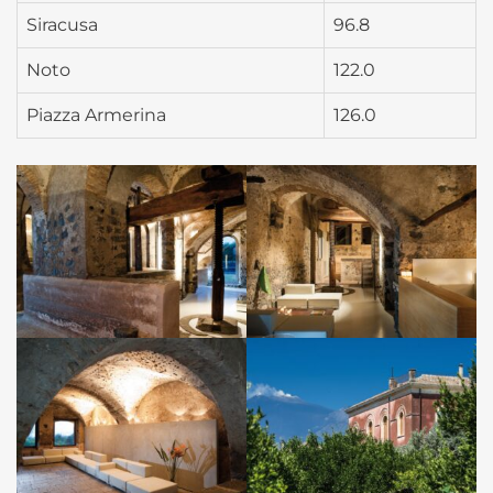
Siracusa
96.8
Noto
122.0
Piazza Armerina
126.0