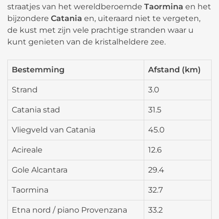
straatjes van het wereldberoemde
Taormina
en het
bijzondere
Catania
en, uiteraard niet te vergeten,
de kust met zijn vele prachtige stranden waar u
kunt genieten van de kristalheldere zee.
Bestemming
Afstand (km)
Strand
3.0
Catania stad
31.5
Vliegveld van Catania
45.0
Acireale
12.6
Gole Alcantara
29.4
Taormina
32.7
Etna nord / piano Provenzana
33.2