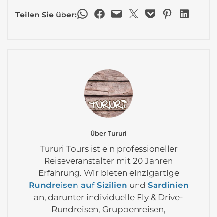
Share on WhatsApp
Share on Facebook
Email this Page
Share on X
Share on Pocket
Share on Pinterest
Share on LinkedIn
Teilen Sie über:
Über Tururi
Tururi Tours ist ein professioneller
Reiseveranstalter mit 20 Jahren
Erfahrung. Wir bieten einzigartige
Rundreisen auf Sizilien
und
Sardinien
an, darunter individuelle Fly & Drive-
Rundreisen, Gruppenreisen,