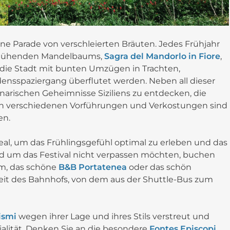
 Parade von verschleierten Bräuten. Jedes Frühjahr
es blühenden Mandelbaums,
Sagra del Mandorlo in Fiore
,
d die Stadt mit bunten Umzügen in Trachten,
nsspaziergang überflutet werden. Neben all dieser
inarischen Geheimnisse Siziliens zu entdecken, die
 den verschiedenen Vorführungen und Verkostungen sind
en.
eal, um das Frühlingsgefühl optimal zu erleben und das
und um das Festival nicht verpassen möchten, buchen
um, das schöne
B&B Portatenea
oder das schön
eit des Bahnhofs, von dem aus der Shuttle-Bus zum
ismi
wegen ihrer Lage und ihres Stils verstreut und
alität. Denken Sie an die besondere
Fontes Episcopi