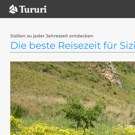
Zum
Inhalt
springen
Sizilien zu jeder Jahreszeit entdecken
Die beste Reisezeit für Siz