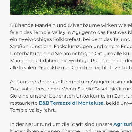
Blühende Mandeln und Olivenbäume wirken wie eine
feiert das Temple Valley in Agrigento das Fest d
ein zweiwöchiges Folklorefest, bei dem das Tal un
Straßenkünstlern, Fackelumzügen und einem Friede
Unterhaltung sind Sie am richtigen Ort, um alle kul
Mandel spielt dabei eine wichtige Rolle, aber bei
alle lokalen Produkte und Gerichte reichlich vertret
Alle unsere Unterkünfte rund um Agrigento sind id
Festival zu besuchen. Wenn Sie die Geselligkeit r
Sie eine unserer begehrten Unterkünfte im Zentr
restaurierte
B&B Terrazze di Montelusa
, beide unw
Temple Valley fährt.
In der Natur rund um die Stadt sind unsere
Agritur
bieten ihren eigenen Charme und ihre eigene Spezi