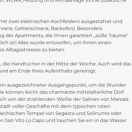
er, WLAN, Heizung und Klimaanlage (ohne zusätzliche
 mit zwei elektrischen Kochfeldern ausgestattet und
hrank, Gefrierschrank, Backofen). Besonders
ng der Apartments, die Ihnen garantiert „süße Träume“
dlich ist! Alles wurde entworfen, um Ihnen einen
 Alltagsstresses zu bieten.
 die Handtücher in der Mitte der Woche. Auch wird das
und am Ende Ihres Aufenthalts gereinigt.
es ein ausgezeichneter Ausgangspunkt, um die Wunder
e können leicht das charmante mittelalterliche Dorf
 sich von der strahlenden Weiße der Salinen von Marsala
stadt voller Geschäfte mit dem typischen roten
griechischen Tempel von Segesta und Selinunte oder
 San Vito Lo Capo und tauchen Sie ein in das Wasser