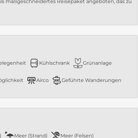
als maßgeschneidertes Reisepaket angeboten, das zu
elegenheit
Kühlschrank
Grünanlage
glichkeit
Airco
Geführte Wanderungen
)
Meer (Strand)
Meer (Felsen)