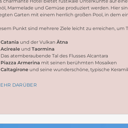
s charmante Hotel bietet rustikale Unterkünfte auf e
nöl, Marmelade und Gemüse produziert werden. Hier 
egten Garten mit einem herrlich großen Pool, in dem ei
esem Punkt sind mehrere Ziele leicht zu erreichen, um
Catania
und der Vulkan
Ätna
Acireale
und
Taormina
Das atemberaubende Tal des Flusses Alcantara
Piazza Armerina
mit seinen berühmten Mosaiken
Caltagirone
und seine wunderschöne, typische Kerami
EHR DARÜBER