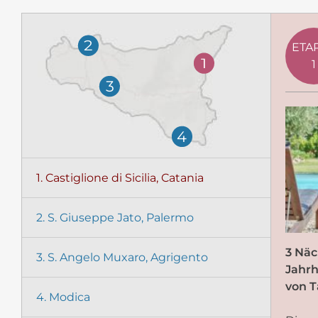
2
ETA
1
1
3
4
1. Castiglione di Sicilia, Catania
2. S. Giuseppe Jato, Palermo
3 Näc
3. S. Angelo Muxaro, Agrigento
Jahrh
von T
4. Modica