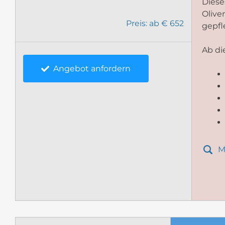
Diese
Olive
Preis: ab € 652
gepfl
Ab di
Angebot anfordern
M