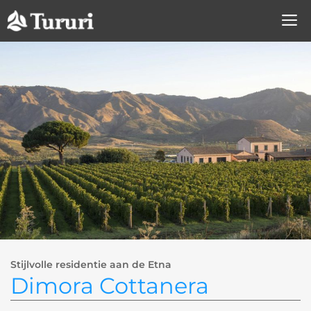
Ga
naar
de
inhoud
Stijlvolle residentie aan de Etna
Dimora Cottanera