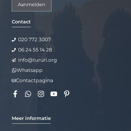
Alternative:
Contact
020 772 3007
06 24 55 14 28
info@tururi.org
Whatsapp
Contactpagina
Meer informatie