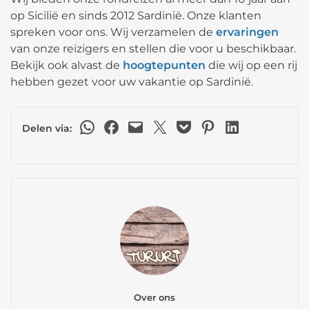
op Sicilië en sinds 2012 Sardinië. Onze klanten
spreken voor ons. Wij verzamelen de
ervaringen
van onze reizigers en stellen die voor u beschikbaar.
Bekijk ook alvast de
hoogtepunten
die wij op een rij
hebben gezet voor uw vakantie op Sardinië.
Delen via WhatsApp
Delen op Facebook
Deze pagina e-mailen
Delen op X
Delen via Pocket
Delen op Pinterest
Delen op LinkedIn
Delen via:
Over ons