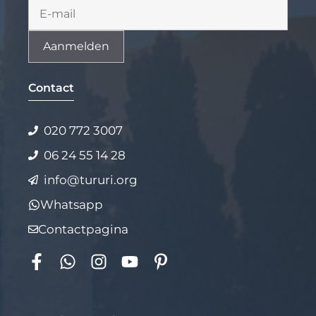
Alternative:
Contact
020 772 3007
06 24 55 14 28
info@tururi.org
Whatsapp
Contactpagina