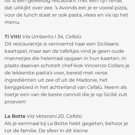
dit is een geweldig restaurant met een fijn terras
dat uitkijkt over zee. ’s Avonds eet je er vooral pizza,
voor de lunch staat er ook pasta, vlees en vis op het
menu.
Ti Vitti
Via Umberto I 34, Cefalù
Dit restaurantje is vernoemd naar een Siciliaans
kaartspel, maar aan de tafeltjes vind je geen oude
mannetjes die helemaal opgaan in hun kaarten. In
plaats daarvan schotelt chef-kok Vincenzo Collaro je
de lekkerste pasta’s voor, bereid met verse
ingrediënten uit zee of uit de Madonie, het
berggebied in het achterland van Cefalù. Neem als
toetje een van de beste cannoli die je op Sicilië zult
proeven!
La Botte
Via Veterani 20, Cefalù
Als je eenmaal bij La Botte hebt gegeten, behoor je
tot de familie. De sfeer in dit kleine