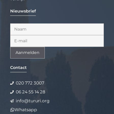
Nieuwsbrief
Alternative:
Contact
020 772 3007
06 24 55 14 28
info@tururi.org
Whatsapp