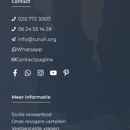
Alternative:
Contact
020 772 3007
06 24 55 14 28
info@tururi.org
Whatsapp
Contactpagina
Meer informatie
Sicilië reisaanbod
Onze reizigers vertellen
Veelgestelde vragen