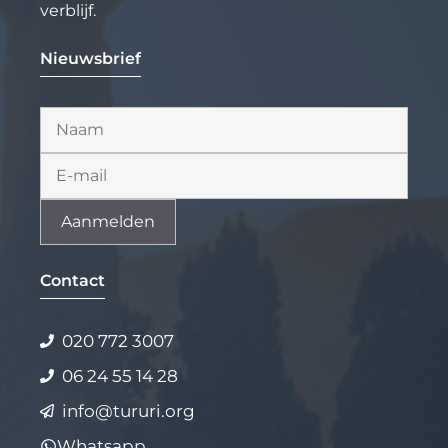
verblijf.
Nieuwsbrief
Alternative:
Contact
020 772 3007
06 24 55 14 28
info@tururi.org
Whatsapp