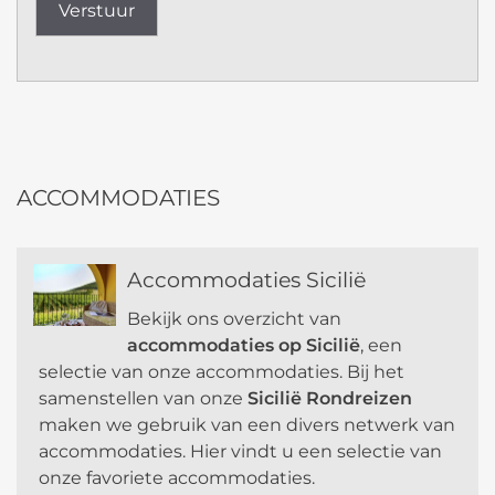
A
l
t
e
r
ACCOMMODATIES
n
a
t
Accommodaties Sicilië
i
v
Bekijk ons overzicht van
e
accommodaties op Sicilië
, een
:
selectie van onze accommodaties. Bij het
samenstellen van onze
Sicilië Rondreizen
maken we gebruik van een divers netwerk van
accommodaties. Hier vindt u een selectie van
onze favoriete accommodaties.