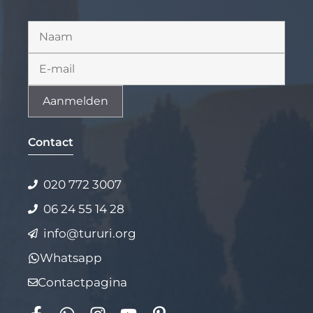
Alternative:
Contact
020 772 3007
06 24 55 14 28
info@tururi.org
Whatsapp
Contactpagina