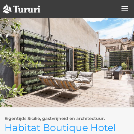
Ga
naar
de
inhoud
Eigentijds Sicilië, gastvrijheid en architectuur.
Habitat Boutique Hotel