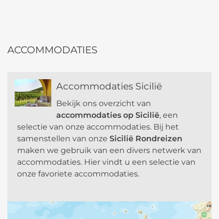
l
t
e
r
ACCOMMODATIES
n
a
t
Accommodaties Sicilië
i
v
Bekijk ons overzicht van
e
accommodaties op Sicilië
, een
:
selectie van onze accommodaties. Bij het
samenstellen van onze
Sicilië Rondreizen
maken we gebruik van een divers netwerk van
accommodaties. Hier vindt u een selectie van
onze favoriete accommodaties.