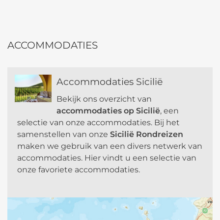
l
t
e
r
ACCOMMODATIES
n
a
t
Accommodaties Sicilië
i
v
Bekijk ons overzicht van
e
accommodaties op Sicilië
, een
:
selectie van onze accommodaties. Bij het
samenstellen van onze
Sicilië Rondreizen
maken we gebruik van een divers netwerk van
accommodaties. Hier vindt u een selectie van
onze favoriete accommodaties.