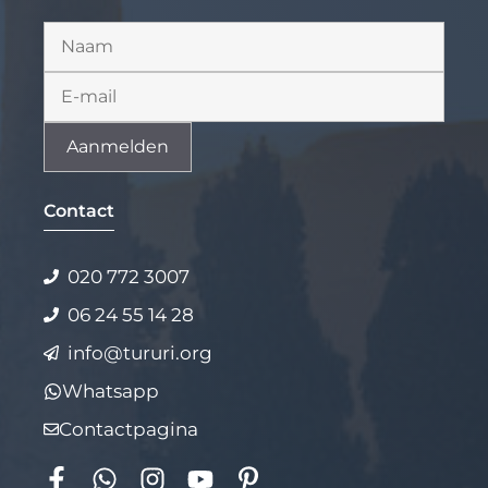
Alternative:
Contact
020 772 3007
06 24 55 14 28
info@tururi.org
Whatsapp
Contactpagina